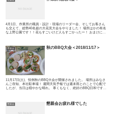
4月1日、作業所の職員・設計・現場のリーダー会、そしてお客さん
も交えて、総勢40名超の大花見大会をやりました！ 場所はかの有名
な上野公園です！！花もすごいけど人もすごかったー！ おまけに少
しずつ雨が降り始めて・・・((´д｀)) ﾌﾞﾙﾌﾞ...
秋のBBQ大会＜2018/11/17＞
懇親会
11月17日(土)、恒例秋のBBQ大会が開催されました。 場所はみなさ
んご存知、本社駐車場！ 週間天気予報では週末雨とのことで心配で
したが、当日は穏やかな晴れ。 寒くもなく、絶好のBBQ日和です。
良かったー。 開催がいつもより約1ヶ月遅いた...
懇親会お疲れ様でした
懇親会