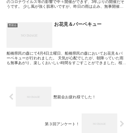
のコロナウイルス等の影響で中々開催ができず、3年ぶりの開催だそ
うです。 少し風が強く肌寒いですが、昨日の雨は止み、無事開催で
きました。 下準備の火起こし、炭に思っ...
お花見＆バーベキュー
懇親会
船橋県民の森にて4月4日土曜日、船橋県民の森においてお花見＆バ
ーベキューが行われました。 天気が心配でしたが、朝降っていた雨
も無事あがり、楽しくおいしい時間をすごすことができました。桜も
満開は多少過ぎましたが、まだまだ見頃。と言いつつ、実は...
懇親会お疲れ様でした！
第３回アンケート！