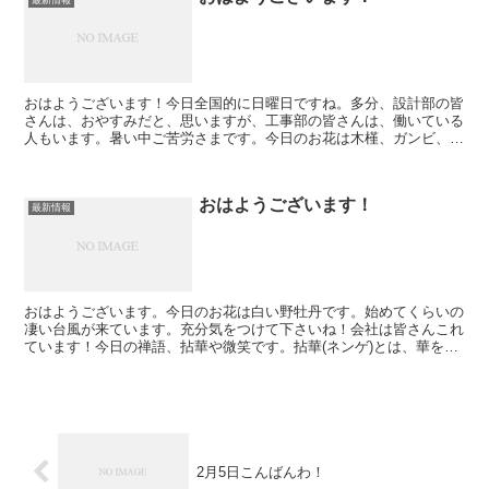
おはようございます！今日全国的に日曜日ですね。多分、設計部の皆
さんは、おやすみだと、思いますが、工事部の皆さんは、働いている
人もいます。暑い中ご苦労さまです。今日のお花は木槿、ガンビ、蛍
袋です。今日も一日お元気でお過ごしくださいね！
おはようございます！
最新情報
おはようございます。今日のお花は白い野牡丹です。始めてくらいの
凄い台風が来ています。充分気をつけて下さいね！会社は皆さんこれ
ています！今日の禅語、拈華や微笑です。拈華(ネンゲ)とは、華を指
先でつまむ(ひねる)ということです。本当に大切なこと...
2月5日こんばんわ！