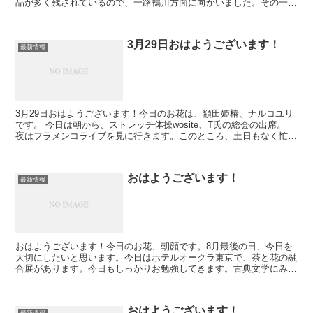
品が多く残されているので、一路鴨川方面に向かいました。その一部
をご紹介します。 波の伊八とは 波の伊八（なみのいはち、...
3月29日おはようございます！
最新情報
3月29日おはようございます！今日のお花は、額田姫椿、ナルコユリ
です。 今日は朝から、ストレッチ体操wosite、T氏の総会の出席。
夜はフラメンコライブを見に行きます。このところ、土日もなく忙し
いので、FBには、あげていますが、こちらは手...
おはようございます！
最新情報
おはようございます！今日のお花、朝顔です。8月最後の日、今日を
大切にしたいと思います。今日はホテルオークラ東京で、茶と花の融
合展があります。今日もしっかりお勉強してきます。古典文学にみる
茶花と茶陶の花の陰陽。講演は、林屋晴三先生の桃山の茶陶...
おはようございます！
最新情報