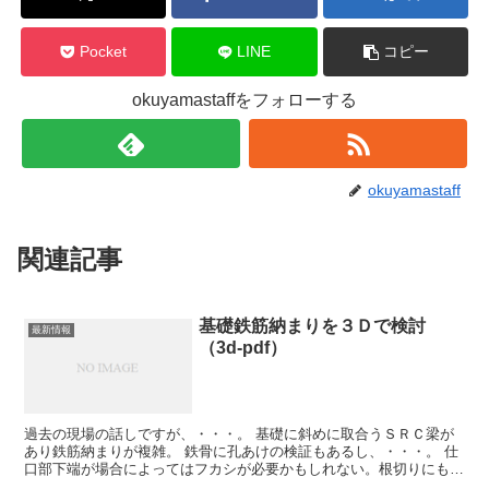
Pocket
LINE
コピー
okuyamastaffをフォローする
okuyamastaff
関連記事
基礎鉄筋納まりを３Ｄで検討
最新情報
（3d‐pdf）
過去の現場の話しですが、・・・。 基礎に斜めに取合うＳＲＣ梁が
あり鉄筋納まりが複雑。 鉄骨に孔あけの検証もあるし、・・・。 仕
口部下端が場合によってはフカシが必要かもしれない。根切りにも影
響する。 図面は、たてに断面を切ってみたが、Ｘ・Ｙど...