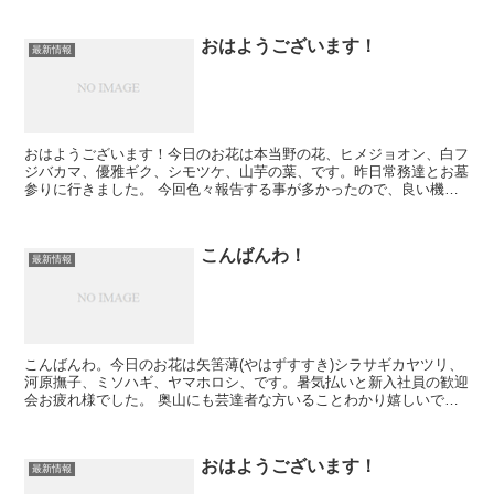
おはようございます！
最新情報
おはようございます！今日のお花は本当野の花、ヒメジョオン、白フ
ジバカマ、優雅ギク、シモツケ、山芋の葉、です。昨日常務達とお墓
参りに行きました。 今回色々報告する事が多かったので、良い機会
でした。益々40周年に向けて良い会社に、働き易い、奥山...
こんばんわ！
最新情報
こんばんわ。今日のお花は矢筈薄(やはずすすき)シラサギカヤツリ、
河原撫子、ミソハギ、ヤマホロシ、です。暑気払いと新入社員の歓迎
会お疲れ様でした。 奥山にも芸達者な方いることわかり嬉しいで
す。マジシャンの方今後腕を磨いてくださいね。2次会も大...
おはようございます！
最新情報